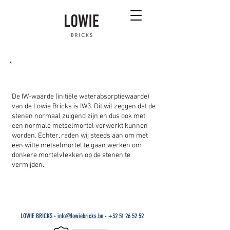
Welke metselmortel wordt er aanbevolen?
De IW-waarde (initiële waterabsorptiewaarde)
van de Lowie Bricks is IW3. Dit wil zeggen dat de
stenen normaal zuigend zijn en dus ook met
een normale metselmortel verwerkt kunnen
worden. Echter, raden wij steeds aan om met
een witte metselmortel te gaan werken om
donkere mortelvlekken op de stenen te
vermijden.
LOWIE BRICKS -
info@lowiebricks.be
-
+32 51 26 52 52