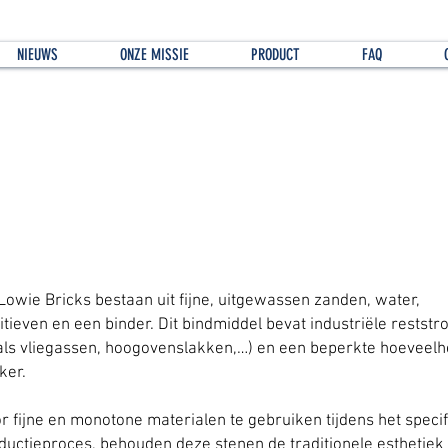
NIEUWS
ONZE MISSIE
PRODUCT
FAQ
t is de samenstelling van de Lowie Bricks?
Lowie Bricks bestaan uit fijne, uitgewassen zanden, water,
itieven en een binder. Dit bindmiddel bevat industriële restst
als vliegassen, hoogovenslakken,…) en een beperkte hoeveelh
ker.
r fijne en monotone materialen te gebruiken tijdens het speci
ductieproces, behouden deze stenen de traditionele esthetiek