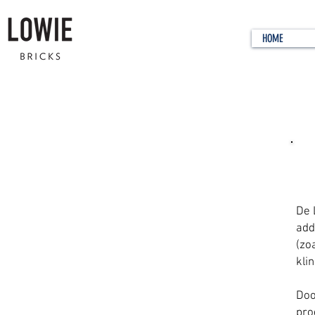
HOME
Wa
De 
add
(zo
klin
Doo
pro