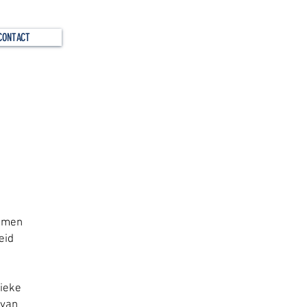
CONTACT
romen
eid
fieke
 van