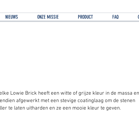
NIEUWS
ONZE MISSIE
PRODUCT
FAQ
jn de stenen gekleurd in de massa?
 elke Lowie Brick heeft een witte of grijze kleur in de massa en
endien afgewerkt met een stevige coatinglaag om de stenen
ller te laten uitharden en ze een mooie kleur te geven.