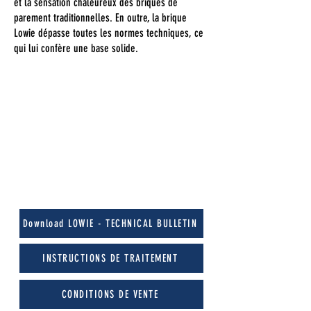
et la sensation chaleureux des briques de
parement traditionnelles. En outre, la brique
Lowie dépasse toutes les normes techniques, ce
qui lui confère une base solide.
80% de réduction des émissions
Aspect et sensation authentiques de la
terre cuite
Conforme aux normes techniques
Forte résilience
Facilité de traitement
Breveté
Download LOWIE - TECHNICAL BULLETIN
INSTRUCTIONS DE TRAITEMENT
CONDITIONS DE VENTE