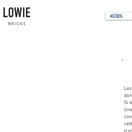
ACCUEIL
Qu
Les
don
Si l
Une
con
cet
trai