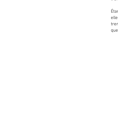
Éta
ell
tre
que