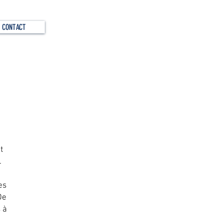
CONTACT
t
.
es
De
 à